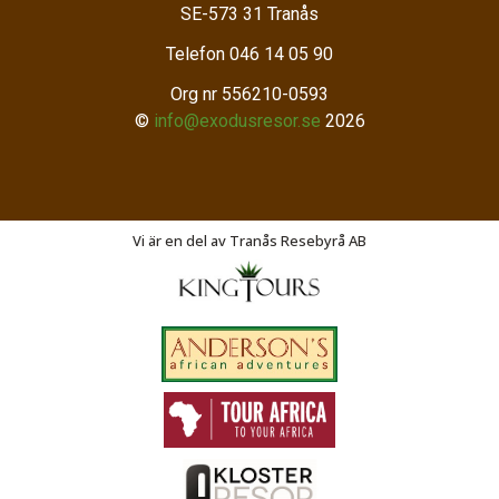
SE-573 31
Tranås
Telefon
046 14 05 90
Org nr 556210-0593
©
info@exodusresor.se
2026
Vi är en del av Tranås Resebyrå AB