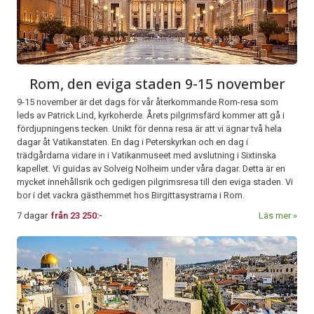
Rom, den eviga staden 9-15 november
9-15 november är det dags för vår återkommande Rom-resa som
leds av Patrick Lind, kyrkoherde. Årets pilgrimsfärd kommer att gå i
fördjupningens tecken. Unikt för denna resa är att vi ägnar två hela
dagar åt Vatikanstaten. En dag i Peterskyrkan och en dag i
trädgårdarna vidare in i Vatikanmuseet med avslutning i Sixtinska
kapellet. Vi guidas av Solveig Nolheim under våra dagar. Detta är en
mycket innehållsrik och gedigen pilgrimsresa till den eviga staden. Vi
bor i det vackra gästhemmet hos Birgittasystrarna i Rom.
7 dagar
från
23 250:-
Läs mer