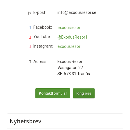
E-post:
info@exodusresor.se
Facebook:
exodusresor
YouTube:
@ExodusResor1
Instagram:
exodusresor
Adress:
Exodus Resor
Vasagatan 27
SE-573 31
Tranås
Kontaktformulär
Ring oss
Nyhetsbrev