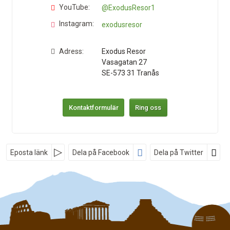
YouTube:
@ExodusResor1
Instagram:
exodusresor
Adress:
Exodus Resor
Vasagatan 27
SE-573 31
Tranås
Kontaktformulär
Ring oss
Nyhetsbrev
Eposta länk
Dela på Facebook
Dela på Twitter
*
Fyll i denna kod. Detta används för att kontrollera att det inte är