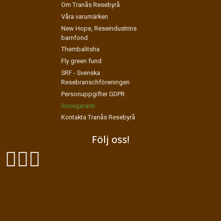
Om Tranås Resebyrå
Våra varumärken
New Hope, Reseindustrins
barnfond
Thembalitsha
Fly green fund
SRF - Svenska
Resebranschföreningen
Personuppgifter GDPR
Resegaranti
Kontakta Tranås Resebyrå
Följ oss!
Exodus Resor