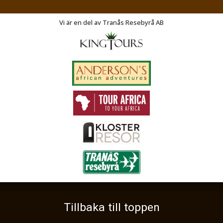
Vasagatan 27
SE-573 31
Tranås
Vi är en del av Tranås Resebyrå AB
Telefon
046 14 05 90
Org nr 556210-0593
©
info@exodusresor.se
2026
Tillbaka till toppen