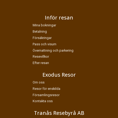
en dator som fyller i formulär automatiskt.
Jag samtycker till dataskyddspolicyn.
Inför resan
*
Läs vår dataskyddspolicy här »
Mina bokningar
Betalning
Försäkringar
Pass och visum
Övernattning och parkering
Resevillkor
Efter resan
Exodus Resor
Om oss
Resor för enskilda
Församlingsresor
Kontakta oss
Tranås Resebyrå AB