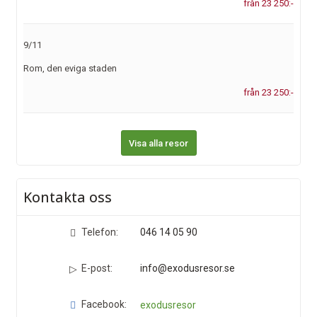
från 23 250:-
9/11
Rom, den eviga staden
från 23 250:-
Visa alla resor
Kontakta oss
Telefon:
046 14 05 90
E-post:
info@exodusresor.se
Facebook:
exodusresor