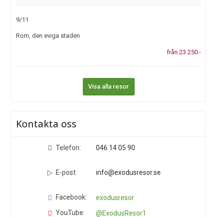
9/11
Rom, den eviga staden
från 23 250:-
Visa alla resor
Kontakta oss
Telefon:
046 14 05 90
E-post:
info@exodusresor.se
Facebook:
exodusresor
YouTube:
@ExodusResor1