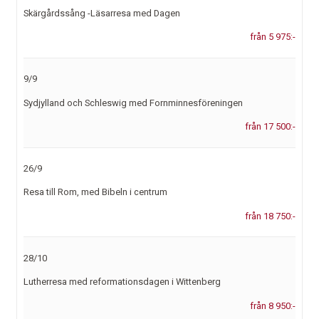
Skärgårdssång -Läsarresa med Dagen
från 5 975:-
9/9
Sydjylland och Schleswig med Fornminnesföreningen
från 17 500:-
26/9
Resa till Rom, med Bibeln i centrum
från 18 750:-
28/10
Lutherresa med reformationsdagen i Wittenberg
från 8 950:-