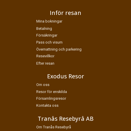
Jag samtycker till dataskyddspolicyn.
Inför resan
*
Läs vår dataskyddspolicy här »
Mina bokningar
Betalning
Försäkringar
Pass och visum
Övernattning och parkering
Resevillkor
Efter resan
Exodus Resor
Om oss
Resor för enskilda
Församlingsresor
Kontakta oss
Tranås Resebyrå AB
Om Tranås Resebyrå