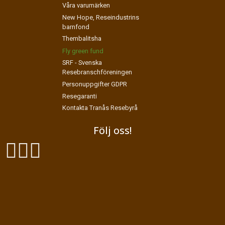
Våra varumärken
New Hope, Reseindustrins
barnfond
Thembalitsha
Fly green fund
SRF - Svenska
Resebranschföreningen
Personuppgifter GDPR
Resegaranti
Kontakta Tranås Resebyrå
Följ oss!
Exodus Resor
Vasagatan 27