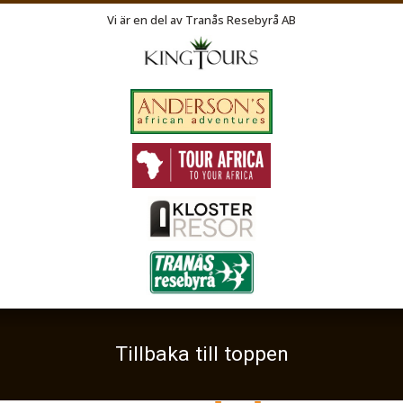
SE-573 31
Tranås
Vi är en del av Tranås Resebyrå AB
Telefon
046 14 05 90
Org nr 556210-0593
©
info@exodusresor.se
2026
Tillbaka till toppen