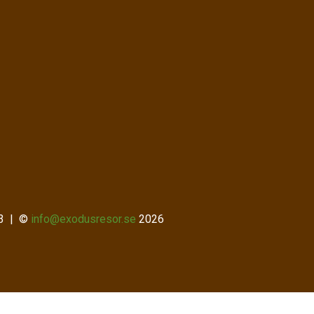
3
©
info@exodusresor.se
2026