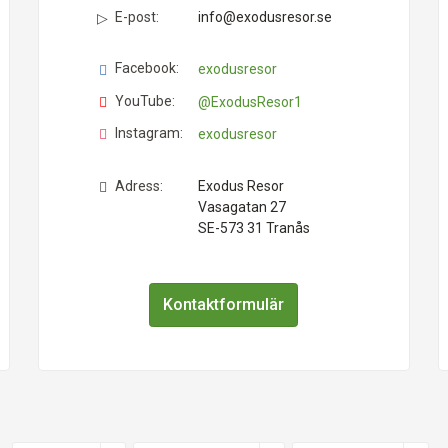
E-post:
info@exodusresor.se
Facebook:
exodusresor
YouTube:
@ExodusResor1
Instagram:
exodusresor
Adress:
Exodus Resor
Vasagatan 27
SE-573 31
Tranås
Kontaktformulär