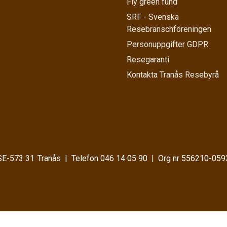
Fly green fund
SRF - Svenska
Resebranschföreningen
Personuppgifter GDPR
Resegaranti
Kontakta Tranås Resebyrå
SE-573 31
Tranås
Telefon
046 14 05 90
Org nr 556210-059