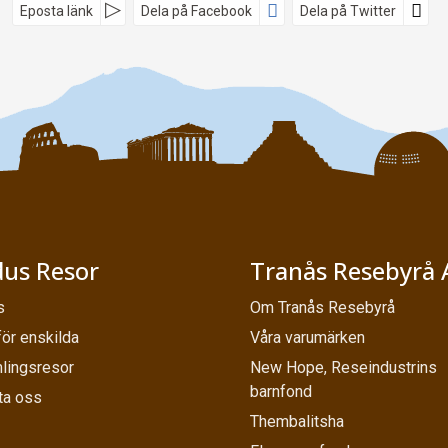
Eposta länk
Dela på Facebook
Dela på Twitter
us Resor
Tranås Resebyrå 
s
Om Tranås Resebyrå
för enskilda
Våra varumärken
lingsresor
New Hope, Reseindustrins
barnfond
ta oss
Thembalitsha