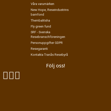
Våra varumärken
New Hope, Reseindustrins
barnfond
Thembalitsha
Fly green fund
SRF - Svenska
Resebranschföreningen
Personuppgifter GDPR
Resegaranti
Kontakta Tranås Resebyrå
Följ oss!
Exodus Resor