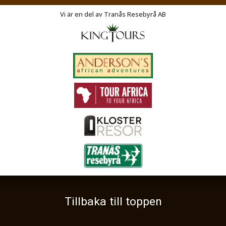
Vasagatan 27
SE-573 31
Tranås
Vi är en del av Tranås Resebyrå AB
Telefon
046 14 05 90
Org nr 556210-0593
©
info@exodusresor.se
2026
Tillbaka till toppen