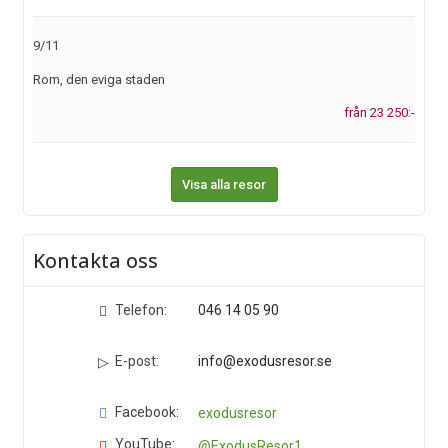
9/11
Rom, den eviga staden
från 23 250:-
Visa alla resor
Kontakta oss
Telefon:
046 14 05 90
E-post:
info@exodusresor.se
Facebook:
exodusresor
YouTube:
@ExodusResor1