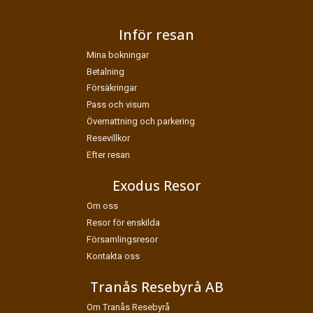
Jag samtycker till dataskyddspolicyn.
Inför resan
*
Läs vår dataskyddspolicy här »
Mina bokningar
Betalning
Försäkringar
Pass och visum
Övernattning och parkering
Resevillkor
Efter resan
Exodus Resor
Om oss
Resor för enskilda
Församlingsresor
Kontakta oss
Tranås Resebyrå AB
Om Tranås Resebyrå