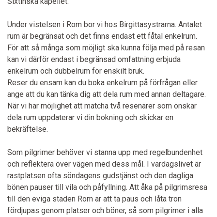
Sixtinska kapellet.
Under vistelsen i Rom bor vi hos Birgittasystrarna. Antalet
rum är begränsat och det finns endast ett fåtal enkelrum.
För att så många som möjligt ska kunna följa med på resan
kan vi därför endast i begränsad omfattning erbjuda
enkelrum och dubbelrum för enskilt bruk.
Reser du ensam kan du boka enkelrum på förfrågan eller
ange att du kan tänka dig att dela rum med annan deltagare.
När vi har möjlighet att matcha två resenärer som önskar
dela rum uppdaterar vi din bokning och skickar en
bekräftelse.
Som pilgrimer behöver vi stanna upp med regelbundenhet
och reflektera över vägen med dess mål. I vardagslivet är
rastplatsen ofta söndagens gudstjänst och den dagliga
bönen pauser till vila och påfyllning. Att åka på pilgrimsresa
till den eviga staden Rom är att ta paus och låta tron
fördjupas genom platser och böner, så som pilgrimer i alla