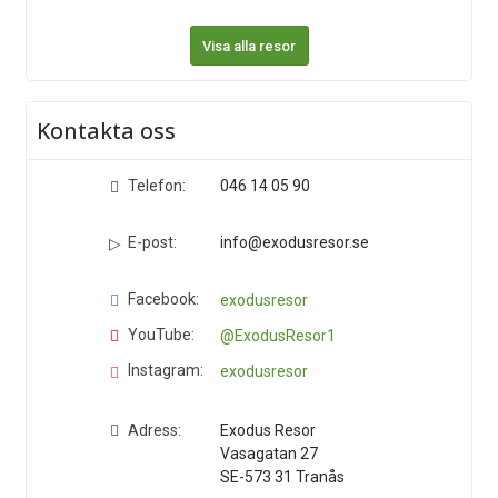
Visa alla resor
Kontakta oss
Telefon:
046 14 05 90
E-post:
info@exodusresor.se
Facebook:
exodusresor
YouTube:
@ExodusResor1
Instagram:
exodusresor
Adress:
Exodus Resor
Vasagatan 27
SE-573 31
Tranås