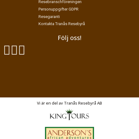
Resebranschföreningen
Personuppgifter GDPR
Resegaranti
Kontakta Tranås Resebyrå
Följ oss!
Exodus Resor
Vasagatan 27
SE-573 31
Tranås
Vi är en del av Tranås Resebyrå AB
Telefon
046 14 05 90
Org nr 556210-0593
©
info@exodusresor.se
2026