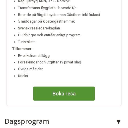
Reguljärflyg ARN/CPH - Rom t/r
Transferbuss flygplats - boende t/r
Boende på Birgittasystrarnas Gästhem inkl frukost
5 middagar på klostergästhemmet
Svensk reseledare/kaplan
Guidningar och entréer enligt program
Turistskatt
Tillkommer:
Ev enkelrumstillägg
Försäkringar och utgifter av privat slag
Övriga måltider
Dricks
Boka resa
Dagsprogram