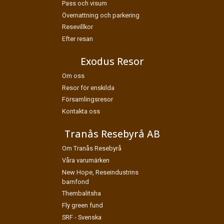
Pass och visum
Övernattning och parkering
Resevillkor
Efter resan
Exodus Resor
Om oss
Resor för enskilda
Församlingsresor
Kontakta oss
Tranås Resebyrå AB
Om Tranås Resebyrå
Våra varumärken
New Hope, Reseindustrins
barnfond
Thembalitsha
Fly green fund
SRF - Svenska