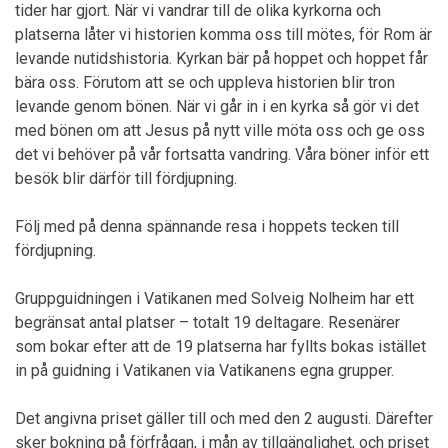
tider har gjort. När vi vandrar till de olika kyrkorna och
platserna låter vi historien komma oss till mötes, för Rom är
levande nutidshistoria. Kyrkan bär på hoppet och hoppet får
bära oss. Förutom att se och uppleva historien blir tron
levande genom bönen. När vi går in i en kyrka så gör vi det
med bönen om att Jesus på nytt ville möta oss och ge oss
det vi behöver på vår fortsatta vandring. Våra böner inför ett
besök blir därför till fördjupning.
Följ med på denna spännande resa i hoppets tecken till
fördjupning.
Gruppguidningen i Vatikanen med Solveig Nolheim har ett
begränsat antal platser – totalt 19 deltagare. Resenärer
som bokar efter att de 19 platserna har fyllts bokas istället
in på guidning i Vatikanen via Vatikanens egna grupper.
Det angivna priset gäller till och med den 2 augusti. Därefter
sker bokning på förfrågan, i mån av tillgänglighet, och priset