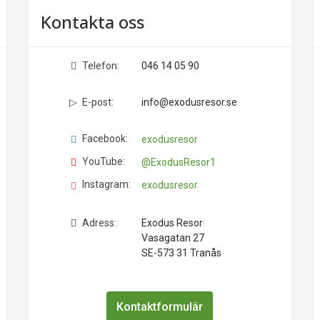
Kontakta oss
Telefon:
046 14 05 90
E-post:
info@exodusresor.se
Facebook:
exodusresor
YouTube:
@ExodusResor1
Instagram:
exodusresor
Adress:
Exodus Resor
Vasagatan 27
SE-573 31
Tranås
Kontaktformulär