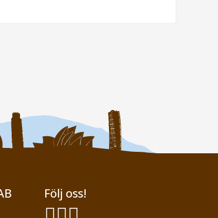
AB
Följ oss!