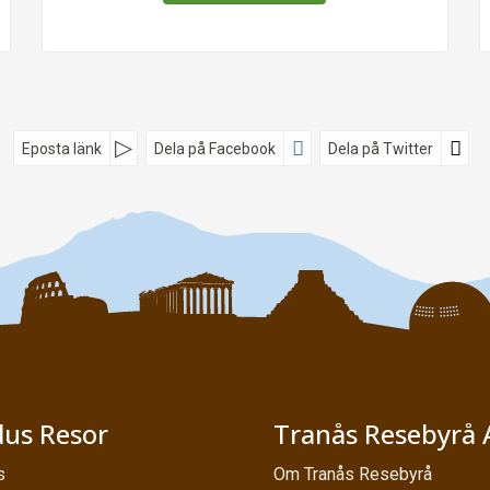
Eposta länk
Dela på Facebook
Dela på Twitter
us Resor
Tranås Resebyrå 
s
Om Tranås Resebyrå