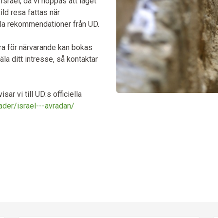
 Israel, då vi hoppas att läget
ld resa fattas när
la rekommendationer från UD.
ra för närvarande kan bokas
la ditt intresse, så kontaktar
r vi till UD:s officiella
ader/israel---avradan/