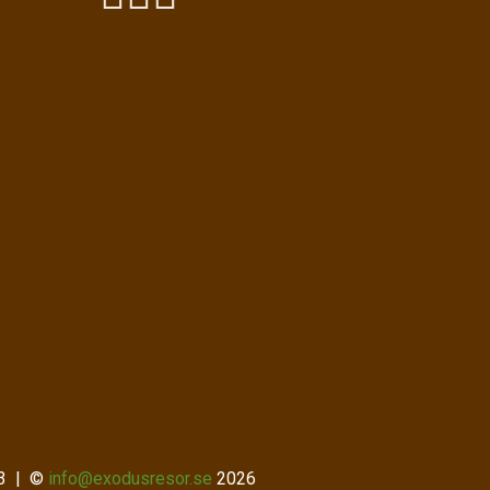
3
©
info@exodusresor.se
2026