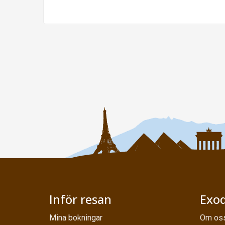
Inför resan
Exod
Mina bokningar
Om os