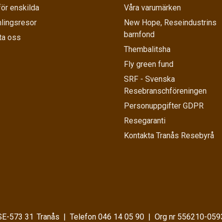
för enskilda
Våra varumärken
lingsresor
New Hope, Reseindustrins
barnfond
ta oss
Thembalitsha
Fly green fund
SRF - Svenska
Resebranschföreningen
Personuppgifter GDPR
Resegaranti
Kontakta Tranås Resebyrå
SE-573 31
Tranås
Telefon
046 14 05 90
Org nr 556210-059