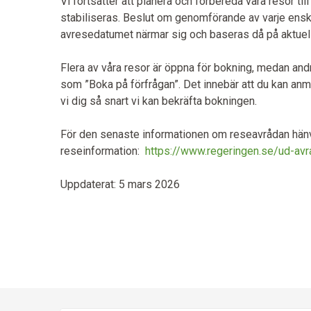
Vi fortsätter att planera och förbereda våra resor till
stabiliseras. Beslut om genomförande av varje enski
avresedatumet närmar sig och baseras då på aktuel
Flera av våra resor är öppna för bokning, medan and
som ”Boka på förfrågan”. Det innebär att du kan anmä
vi dig så snart vi kan bekräfta bokningen.
För den senaste informationen om reseavrådan hänvisa
reseinformation:
https://www.regeringen.se/ud-avr
Uppdaterat: 5 mars 2026