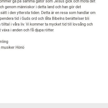
i kommer gå på samma gator som Jesus gick och möta det
 i och genom människor i detta land och han gör det
sätt i den yttersta tiden. Detta är en resa som handlar om
pendera tid i Guds ord och låta Bibelns berättelser bli
ltal i våra liv. Vi kommer ta mycket tid till lovsång och
t växa i anden och få djupa rötter.
mling
r, musiker Hönö