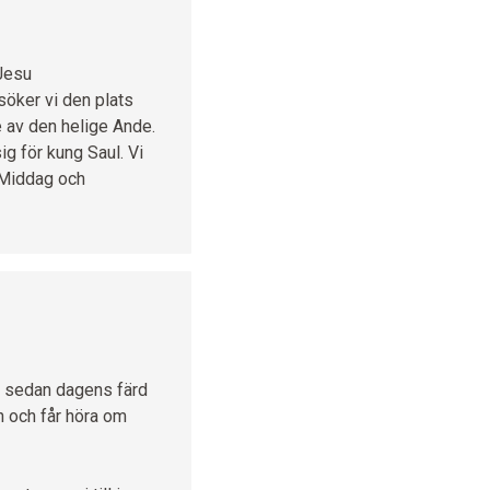
 Jesu
söker vi den plats
e av den helige Ande.
g för kung Saul. Vi
. Middag och
jar sedan dagens färd
 och får höra om