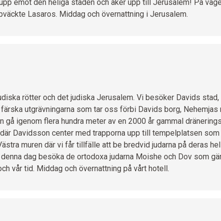
 upp emot den heliga staden och åker upp till Jerusalem! På vägen 
pväckte Lasaros. Middag och övernattning i Jerusalem.
udiska rötter och det judiska Jerusalem. Vi besöker Davids stad
e färska utgrävningarna som tar oss förbi Davids borg, Nehemjas
n gå igenom flera hundra meter av en 2000 år gammal dränering
r där Davidsson center med trapporna upp till tempelplatsen som 
ästra muren där vi får tillfälle att be bredvid judarna på deras hel
 denna dag besöka de ortodoxa judarna Moishe och Dov som gär
och vår tid. Middag och övernattning på vårt hotell.