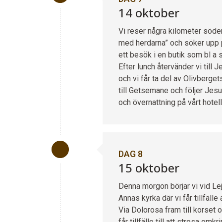
14 oktober
Vi reser några kilometer söde
med herdarna” och söker upp p
ett besök i en butik som bl a s
Efter lunch återvänder vi till 
och vi får ta del av Olivberge
till Getsemane och följer Jesu
och övernattning på vårt hotell
DAG 8
15 oktober
Denna morgon börjar vi vid L
Annas kyrka där vi får tillfäll
Via Dolorosa fram till korset o
får tillfälle till att strosa o