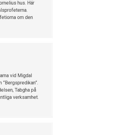
ornelius hus. Här
alsprofeterna.
rofetiorna om den
arna vid Migdal
in ”Bergspredikan”.
delsen, Tabgha på
ntliga verksamhet.