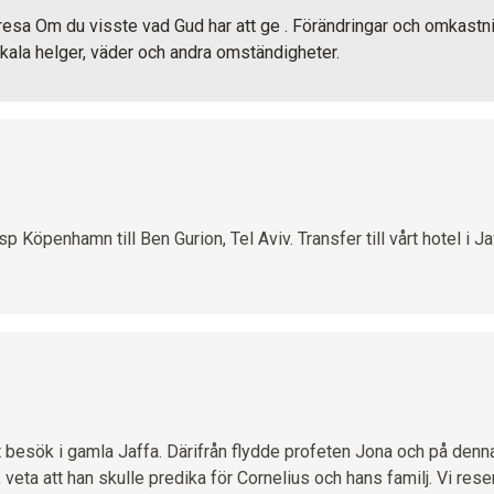
 resa Om du visste vad Gud har att ge . Förändringar och omkast
ala helger, väder och andra omständigheter.
p Köpenhamn till Ben Gurion, Tel Aviv. Transfer till vårt hotel i J
 besök i gamla Jaffa. Därifrån flydde profeten Jona och på denna 
veta att han skulle predika för Cornelius och hans familj. Vi reser