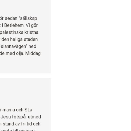
ör sedan ”sällskap
 i Betlehem. Vi gör
 palestinska kristna.
er den heliga staden
”Hosiannavägen” ned
ande med olja. Middag
ammarna och St:a
i i Jesu fotspår utmed
 stund av fri tid och
h möts till mässa i