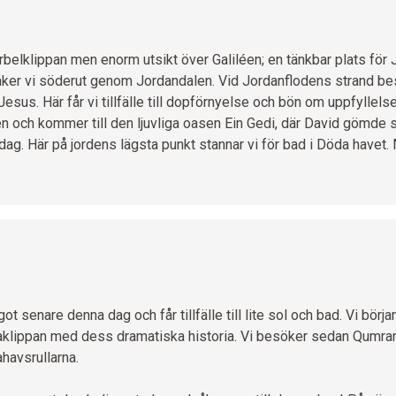
belklippan men enorm utsikt över Galiléen; en tänkbar plats för
åker vi söderut genom Jordandalen. Vid Jordanflodens strand be
us. Här får vi tillfälle till dopförnyelse och bön om uppfyllels
 och kommer till den ljuvliga oasen Ein Gedi, där David gömde si
dag. Här på jordens lägsta punkt stannar vi för bad i Döda havet
t senare denna dag och får tillfälle till lite sol och bad. Vi bör
klippan med dess dramatiska historia. Vi besöker sedan Qumran
havsrullarna.