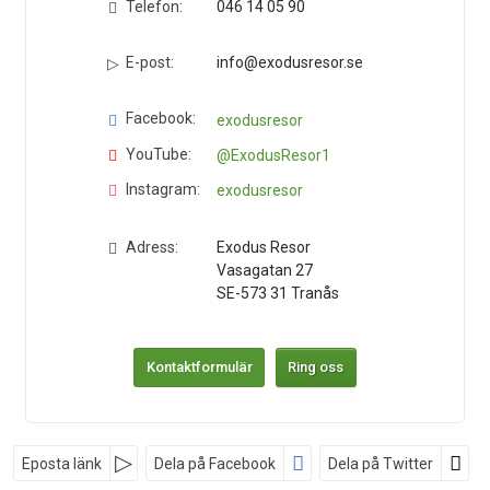
Telefon:
046 14 05 90
E-post:
info@exodusresor.se
Facebook:
exodusresor
YouTube:
@ExodusResor1
Instagram:
exodusresor
Adress:
Exodus Resor
Vasagatan 27
SE-573 31
Tranås
Kontaktformulär
Ring oss
Nyhetsbrev
Eposta länk
Dela på Facebook
Dela på Twitter