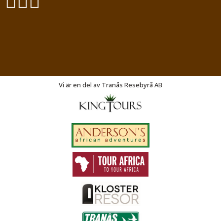
Exodus Resor
Vasagatan 27
SE-573 31
Tranås
Vi är en del av Tranås Resebyrå AB
Telefon
046 14 05 90
Org nr 556210-0593
©
info@exodusresor.se
2026