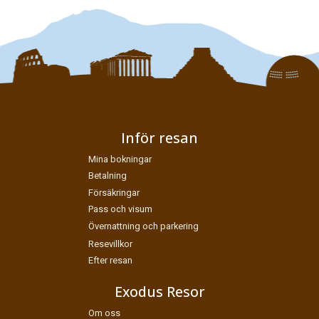
*
Fyll i denna kod. Detta används för att kontrollera att det inte är
en dator som fyller i formulär automatiskt.
Jag samtycker till dataskyddspolicyn.
Inför resan
*
Läs vår dataskyddspolicy här »
Mina bokningar
Betalning
Försäkringar
Pass och visum
Övernattning och parkering
Resevillkor
Efter resan
Exodus Resor
Om oss